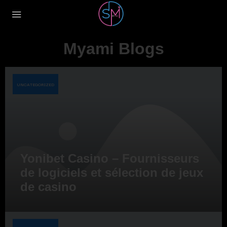
Myami Blogs
UNCATEGORIZED
Yonibet Casino – Fournisseurs
de logiciels et sélection de jeux
de casino