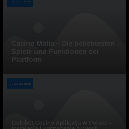
UNCATEGORIZED
Casino Mafia – Die beliebtesten
Spiele und Funktionen der
Plattform
UNCATEGORIZED
Goldbet Casino Aplikacja w Polsce –
Instalacja i korzystanie z wersji